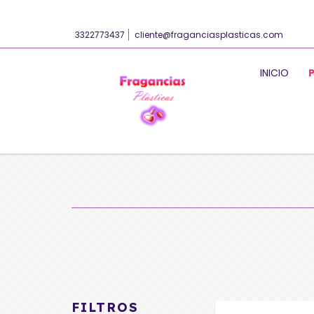
3322773437
cliente@fraganciasplasticas.com
INICIO
FILTROS