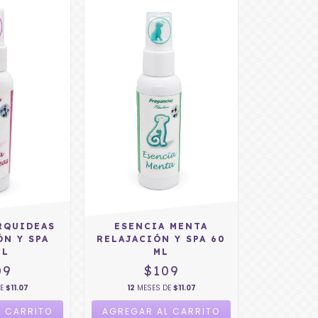
RQUIDEAS
ESENCIA MENTA
ÓN Y SPA
RELAJACIÓN Y SPA 60
ML
ML
09
$109
DE
$11.07
12
MESES DE
$11.07