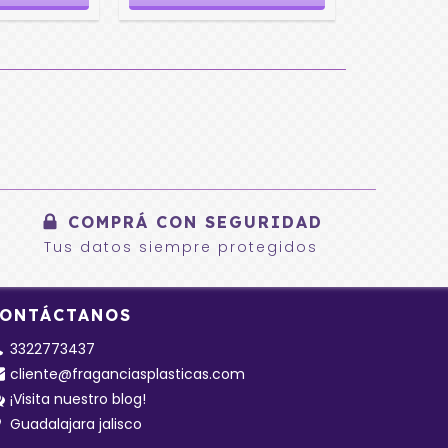
COMPRÁ CON SEGURIDAD
Tus datos siempre protegidos
ONTÁCTANOS
3322773437
cliente@fraganciasplasticas.com
¡Visita nuestro blog!
Guadalajara jalisco